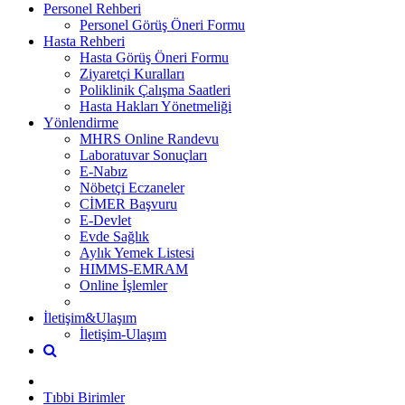
Personel Rehberi
Personel Görüş Öneri Formu
Hasta Rehberi
Hasta Görüş Öneri Formu
Ziyaretçi Kuralları
Poliklinik Çalışma Saatleri
Hasta Hakları Yönetmeliği
Yönlendirme
MHRS Online Randevu
Laboratuvar Sonuçları
E-Nabız
Nöbetçi Eczaneler
CİMER Başvuru
E-Devlet
Evde Sağlık
Aylık Yemek Listesi
HIMMS-EMRAM
Online İşlemler
İletişim&Ulaşım
İletişim-Ulaşım
Tıbbi Birimler