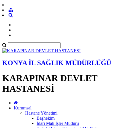
KONYA İL SAĞLIK MÜDÜRLÜĞÜ
KARAPINAR DEVLET
HASTANESİ
Kurumsal
Hastane Yönetimi
Başhekim
İdari Mali İşler Müdürü