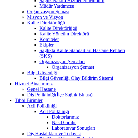
Sağlık Bakım Hizmetleri Müdürü
Müdür Yardımcısı
Organizasyon Şeması
Misyon ve Vizyon
Kalite Direktörlüğü
Kalite Direktörlüğü
Kalite Yönetim Direktörü
Komiteler
Ekipler
Sağlıkta Kalite Standartları Hastane Rehberi
(SKS)
Organizasyon Şemaları
Organizasyon Şeması
Bilgi Güvenliği
Bilgi Güvenliği Olay Bildirim Sistemi
Hizmet Binalarımız
Genel Hastane
Diş Polikliniği(İlçe Sağlık Binası)
Tıbbi Birimler
Acil Polikliniği
Acil Polikliniği
Doktorlarımız
Nasıl Gidilir
Laboratuvar Sonuçları
Diş Hastalıkları ve Tedavisi