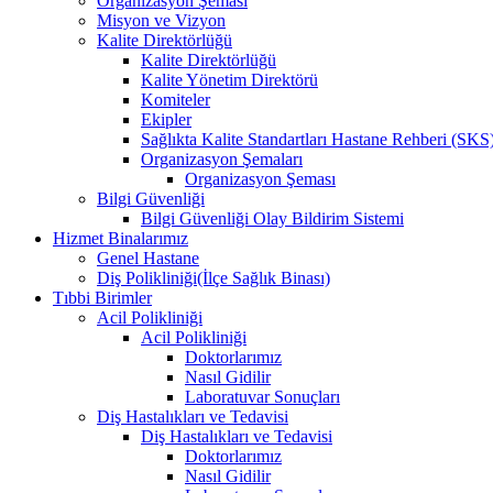
Organizasyon Şeması
Misyon ve Vizyon
Kalite Direktörlüğü
Kalite Direktörlüğü
Kalite Yönetim Direktörü
Komiteler
Ekipler
Sağlıkta Kalite Standartları Hastane Rehberi (SKS
Organizasyon Şemaları
Organizasyon Şeması
Bilgi Güvenliği
Bilgi Güvenliği Olay Bildirim Sistemi
Hizmet Binalarımız
Genel Hastane
Diş Polikliniği(İlçe Sağlık Binası)
Tıbbi Birimler
Acil Polikliniği
Acil Polikliniği
Doktorlarımız
Nasıl Gidilir
Laboratuvar Sonuçları
Diş Hastalıkları ve Tedavisi
Diş Hastalıkları ve Tedavisi
Doktorlarımız
Nasıl Gidilir