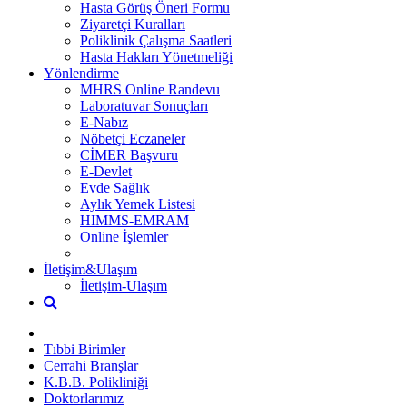
Hasta Görüş Öneri Formu
Ziyaretçi Kuralları
Poliklinik Çalışma Saatleri
Hasta Hakları Yönetmeliği
Yönlendirme
MHRS Online Randevu
Laboratuvar Sonuçları
E-Nabız
Nöbetçi Eczaneler
CİMER Başvuru
E-Devlet
Evde Sağlık
Aylık Yemek Listesi
HIMMS-EMRAM
Online İşlemler
İletişim&Ulaşım
İletişim-Ulaşım
Tıbbi Birimler
Cerrahi Branşlar
K.B.B. Polikliniği
Doktorlarımız