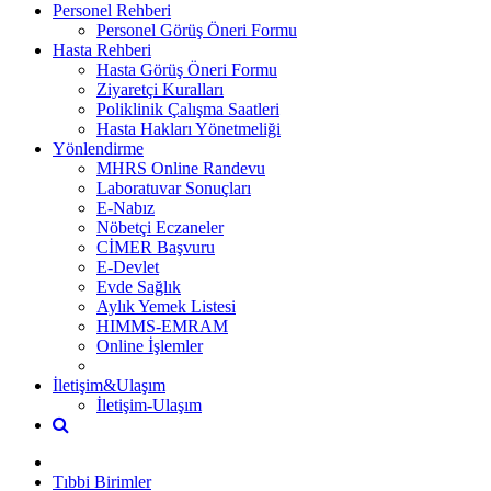
Personel Rehberi
Personel Görüş Öneri Formu
Hasta Rehberi
Hasta Görüş Öneri Formu
Ziyaretçi Kuralları
Poliklinik Çalışma Saatleri
Hasta Hakları Yönetmeliği
Yönlendirme
MHRS Online Randevu
Laboratuvar Sonuçları
E-Nabız
Nöbetçi Eczaneler
CİMER Başvuru
E-Devlet
Evde Sağlık
Aylık Yemek Listesi
HIMMS-EMRAM
Online İşlemler
İletişim&Ulaşım
İletişim-Ulaşım
Tıbbi Birimler