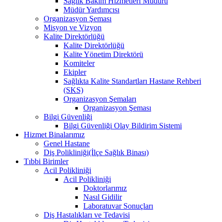
Sağlık Bakım Hizmetleri Müdürü
Müdür Yardımcısı
Organizasyon Şeması
Misyon ve Vizyon
Kalite Direktörlüğü
Kalite Direktörlüğü
Kalite Yönetim Direktörü
Komiteler
Ekipler
Sağlıkta Kalite Standartları Hastane Rehberi
(SKS)
Organizasyon Şemaları
Organizasyon Şeması
Bilgi Güvenliği
Bilgi Güvenliği Olay Bildirim Sistemi
Hizmet Binalarımız
Genel Hastane
Diş Polikliniği(İlçe Sağlık Binası)
Tıbbi Birimler
Acil Polikliniği
Acil Polikliniği
Doktorlarımız
Nasıl Gidilir
Laboratuvar Sonuçları
Diş Hastalıkları ve Tedavisi