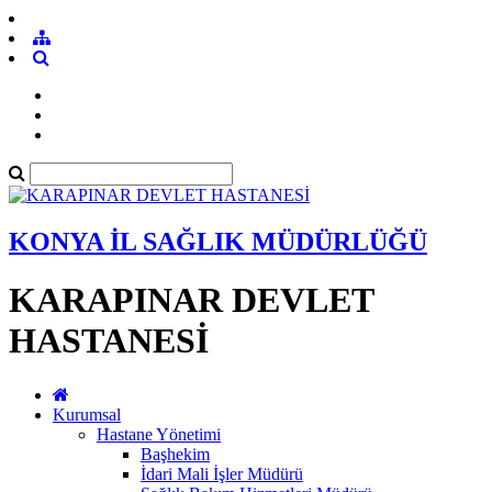
KONYA İL SAĞLIK MÜDÜRLÜĞÜ
KARAPINAR DEVLET
HASTANESİ
Kurumsal
Hastane Yönetimi
Başhekim
İdari Mali İşler Müdürü